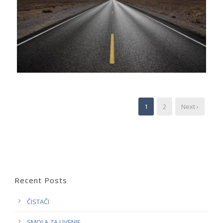
1
2
Next ›
Recent Posts
ČISTAČI
SMOLA ZA LIVENJE