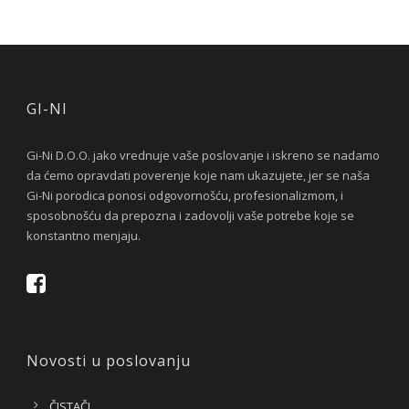
GI-NI
Gi-Ni D.O.O. jako vrednuje vaše poslovanje i iskreno se nadamo
da ćemo opravdati poverenje koje nam ukazujete, jer se naša
Gi-Ni porodica ponosi odgovornošću, profesionalizmom, i
sposobnošću da prepozna i zadovolji vaše potrebe koje se
konstantno menjaju.
Novosti u poslovanju
ČISTAČI