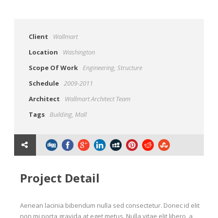
Client
Wallmart
Location
Washington
Scope Of Work
Engineering, Structure
Schedule
2009-2011
Architect
Wallmart Architect Team
Tags
Building
,
Mall
Project Detail
Aenean lacinia bibendum nulla sed consectetur. Donec id elit
non mi porta gravida at eget metus. Nulla vitae elit libero, a