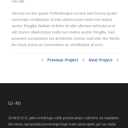
nec elit.
Aenean eu leo quam. Pellentesque ornare sem lacinia quam
venenatis vestibulum. Donec ullamcorper nulla non metus
auctor fringilla. Nullam id dolor id nibh ultricies vehicula ut id
elit. Donec ullamcorper nulla non metus auctor fringilla. Sed
posuere consectetur est at lobortis. Donec sed odio dui. Morbi
leo risus, porta ac consectetur ac, vestibulum at eros.
Previous Project
/
Next Project
GI-NI
Gi-Ni D.O.O. jako vrednuje vaše poslovanje i iskreno se nadamo
da ćemo opravdati poverenje koje nam ukazujete, jer se naša