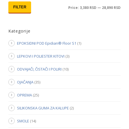
FILTER
Price:
3,380 RSD
—
28,890 RSD
Kategorije
EPOKSIDNI POD Epidian® Floor S1
(1)
LEPKOVI I POLIESTER KITOVI
(3)
ODVAJAČI, ČISTAČI I POLIRI
(10)
OJAČANJA
(35)
OPREMA
(25)
SILIKONSKA GUMA ZA KALUPE
(2)
SMOLE
(14)