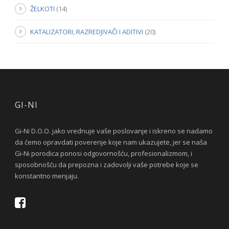
ŽELKOTI
(14)
KATALIZATORI, RAZREDJIVAČI I ADITIVI
(20)
GI-NI
Gi-Ni D.O.O. jako vrednuje vaše poslovanje i iskreno se nadamo
da ćemo opravdati poverenje koje nam ukazujete, jer se naša
Gi-Ni porodica ponosi odgovornošću, profesionalizmom, i
sposobnošću da prepozna i zadovolji vaše potrebe koje se
konstantno menjaju.