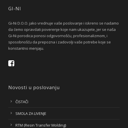
GI-NI
Gi-Ni D.O.O. jako vrednuje vaše poslovanje i iskreno se nadamo
da ćemo opravdati poverenje koje nam ukazujete, jer se naša
Gi-Ni porodica ponosi odgovornošću, profesionalizmom, i
sposobnošću da prepozna i zadovolji vaše potrebe koje se
konstantno menjaju.
Novosti u poslovanju
ČISTAČI
SMOLA ZA LIVENJE
RTM (Resin Transfer Molding)